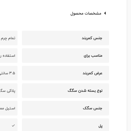
مشخصات محصول
جنس کمربند
تمام چرم
مناسب برای
استفاده رو
عرض کمربند
۳.۵ سانتی متر
نوع بسته شدن سگگ
پلاکی سگگ
جنس سگک
استیل ممت
پل