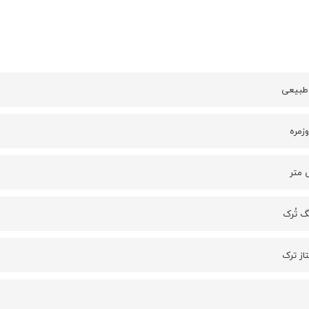
 طبیعی
زمره
 تُرک
از ترک