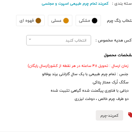
سته بندی :
کمربند تمام چرم طبیعی اسپرت و مجلسی
مشکی
عسلی
قهوه ای
نتخاب رنگ چرم
اکس هدیه مخصوص :
انتخاب کنید
شخصات محصول
زمان ارسال : تحویل ۴۸ ساعته در هر نقطه از کشور(ارسال رایگان)
جنس : تمام چرم طبیعی با یک سال گارانتی برند بوفالو
سگگ تُرک ممتاز پلاکی
دباغی با فناوری پیگمنت شده گیاهی تثبیت شده
دو طرف چرم خالص ، دوخت لیزری
کمربند-چرم