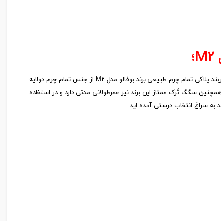
؛
یک کمربند تمام چرم از یک برند مطرح میتواند استایل هر مرد شیک پوشی را تکمیل کند ، برند چرم بوفالو همان انتخابی است که شما به دنبال آن هستید. کمربند پلاکی تمام چرم طبیعی برند بوفالو مدل M۲ از جنس تمام چرم دولایه
چنین سگگ تُرک ممتاز این برند نیز عمرطولانی مدتی دارد و در استفاده
 به سراغ انتخاب درستی آمده اید.