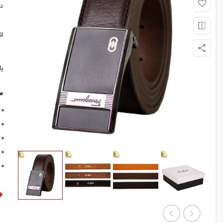
د
ا
ب
م