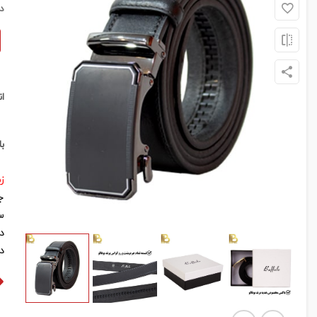
د
ا
ب
زما
ج
س
د
د