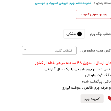
سته بندی :
کمربند تمام چرم طبیعی اسپرت و مجلسی
ویدیو معرفی کمربند
مشکی
نتخاب رنگ چرم
اکس هدیه مخصوص :
انتخاب کنید
ن ارسال : تحویل ۴۸ ساعته در هر نقطه از کشور
نس : تمام چرم طبیعی با یک سال گارانتی
گگ تُرک وارداتی
باغی پیگمنت شده
و طرف چرم خالص ، دوخت لیزری
کمربند-چرم