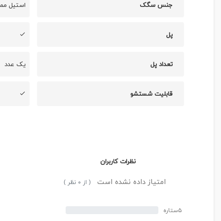
جنس سگک
استیل ممت
پل
تعداد پل
یک عدد
قابلیت شستشو
نظرات کاربران
امتیاز داده نشده است
( از ۰ نظر )
۵ستاره