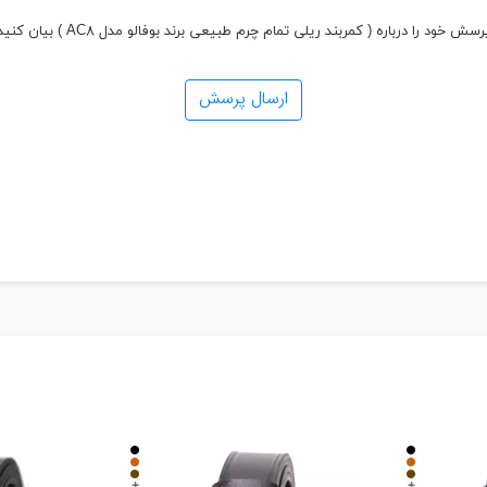
رسش خود را درباره ( کمربند ریلی تمام چرم طبیعی برند بوفالو مدل AC۸ ) بیان کنید
ارسال پرسش