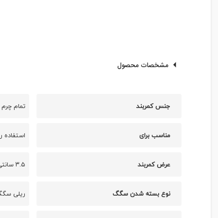
مشخصات محصول
جنس کمربند
تمام چرم
مناسب برای
استفاده رو
عرض کمربند
۳.۵ سانتی متر
نوع بسته شدن سگگ
ریلی سگگ