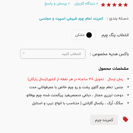
۰
دیدگاه کاربران
۰
پرسش و پاسخ
دسته بندی :
کمربند تمام چرم طبیعی اسپرت و مجلسی
انتخاب رنگ چرم
مشکی
باکس هدیه مخصوص :
انتخاب کنید
مشخصات محصول
زمان ارسال : تحویل ۴۸ ساعته در هر نقطه از کشور(ارسال رایگان)
جنس: تمام چرم گاوی پشت و رو چرم خالص با عمرطولانی مدت
دوخت لیزری ممتاز ، دباغی منحصربفرد پیگمنت شده چرم بوفالو
سگگ تُرک ، یکسال گارانتی | متناسب با انواع تیپ و استایل
کمربند-چرم