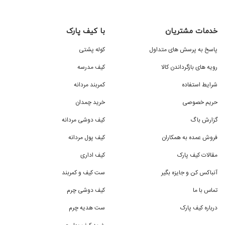
خدمات مشتریان
با کیف پارک
پاسخ به پرسش های متداول
کوله پشتی
رویه های بازگرداندن کالا
کیف مدرسه
شرایط استفاده
کمربند مردانه
حریم خصوصی
خرید چمدان
گزارش باگ
کیف دوشی مردانه
فروش عمده به همکاران
کیف پول مردانه
مقالات کیف پارک
کیف اداری
آنباکس کن و جایزه بگیر
ست کیف و کمربند
تماس با ما
کیف دوشی چرم
درباره کیف پارک
ست هدیه چرم