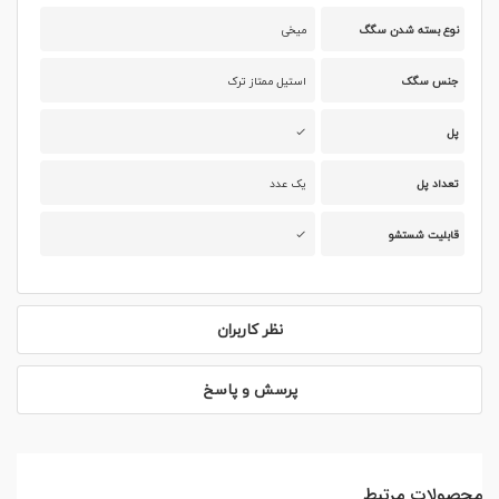
نوع بسته شدن سگگ
میخی
جنس سگک
استیل ممتاز ترک
پل
تعداد پل
یک عدد
قابلیت شستشو
نظر کاربران
پرسش و پاسخ
محصولات مرتبط