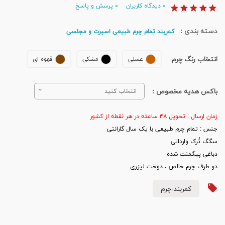
۰
دیدگاه کاربران
۰
پرسش و پاسخ
دسته بندی :
کمربند تمام چرم طبیعی اسپرت و مجلسی
انتخاب رنگ چرم
عسلی
مشکی
قهوه ای
باکس هدیه مخصوص :
انتخاب کنید
زمان ارسال : تحویل ۴۸ ساعته در هر نقطه از کشور
جنس : تمام چرم طبیعی با یک سال گارانتی
سگگ تُرک وارداتی
دباغی پیگمنت شده
دو طرف چرم خالص ، دوخت لیزری
کمربند-چرم