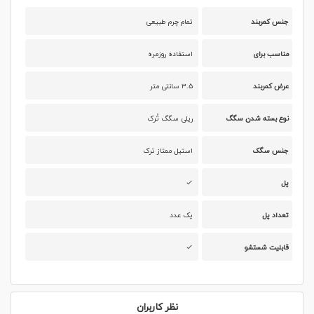
جنس کمربند
تمام چرم طبیعی
مناسب برای
استفاده روزمره
عرض کمربند
۳.۵ سانتی متر
نوع بسته شدن سگگ
ریلی سگگ تُرک
جنس سگک
استیل ممتاز ترک
پل
تعداد پل
یک عدد
قابلیت شستشو
نظر کاربران