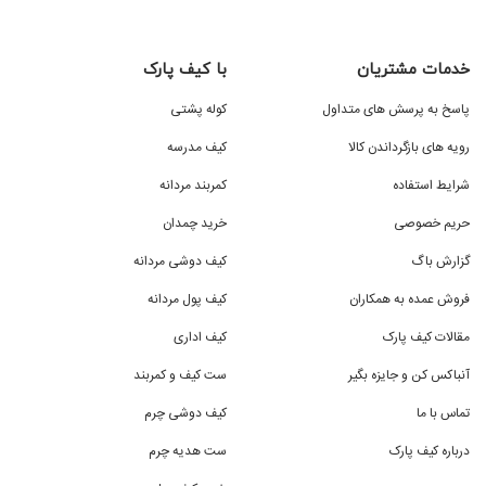
خدمات مشتریان
با کیف پارک
پاسخ به پرسش های متداول
کوله پشتی
رویه های بازگرداندن کالا
کیف مدرسه
شرایط استفاده
کمربند مردانه
حریم خصوصی
خرید چمدان
گزارش باگ
کیف دوشی مردانه
فروش عمده به همکاران
کیف پول مردانه
مقالات کیف پارک
کیف اداری
آنباکس کن و جایزه بگیر
ست کیف و کمربند
تماس با ما
کیف دوشی چرم
درباره کیف پارک
ست هدیه چرم