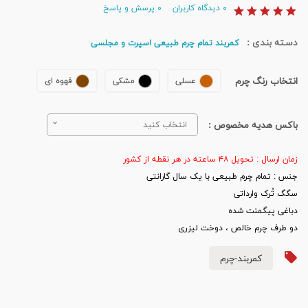
۰
دیدگاه کاربران
۰
پرسش و پاسخ
دسته بندی :
کمربند تمام چرم طبیعی اسپرت و مجلسی
انتخاب رنگ چرم
عسلی
مشکی
قهوه ای
باکس هدیه مخصوص :
انتخاب کنید
زمان ارسال : تحویل ۴۸ ساعته در هر نقطه از کشور
جنس : تمام چرم طبیعی با یک سال گارانتی
سگگ تُرک وارداتی
دباغی پیگمنت شده
دو طرف چرم خالص ، دوخت لیزری
کمربند-چرم