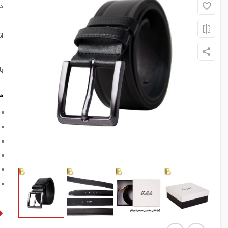
د
ا
ب
م