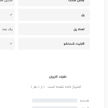
جنس سگک
استیل ممت
پل
تعداد پل
یک عدد
قابلیت شستشو
نظرات کاربران
امتیاز داده نشده است
( از ۰ نظر )
۵ستاره