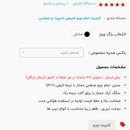
۰
دیدگاه کاربران
۰
پرسش و پاسخ
دسته بندی :
کمربند تمام چرم طبیعی اسپرت و مجلسی
انتخاب رنگ چرم
مشکی
باکس هدیه مخصوص :
انتخاب کنید
مشخصات محصول
زمان ارسال : تحویل ۴۸ ساعته در هر نقطه از کشور (ارسال رایگان)
جنس: تمام چرم صنعتی ممتاز با درجه کیفی (++A)
سگگ تُرک ممتاز با یراق آلات درجه یک
ضخامت بالا و حفظ فرمت اولیه در استفاده طولانی مدت
دوخت لیزری ، ظاهر زیبا متناسب با انواع تیپ ها
کمربند-چرم