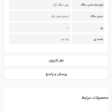
نوع بسته شدن سگگ
ریلی سگگ تُرک
جنس سگک
استیل ممتاز ترک
پل
تعداد پل
یک عدد
نظر کاربران
پرسش و پاسخ
محصولات مرتبط