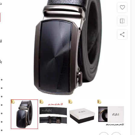
د
ا
ب