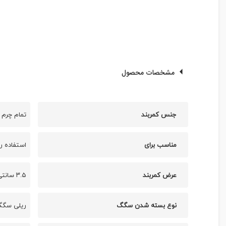
مشخصات محصول
جنس کمربند
تمام چرم
مناسب برای
استفاده رو
عرض کمربند
۳.۵ سانتی متر
نوع بسته شدن سگگ
ریلی سگگ