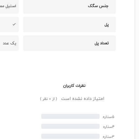
جنس سگک
استیل ممت
پل
تعداد پل
یک عدد
نظرات کاربران
امتیاز داده نشده است
( از ۰ نظر )
۵ستاره
۴ستاره
۳ستاره