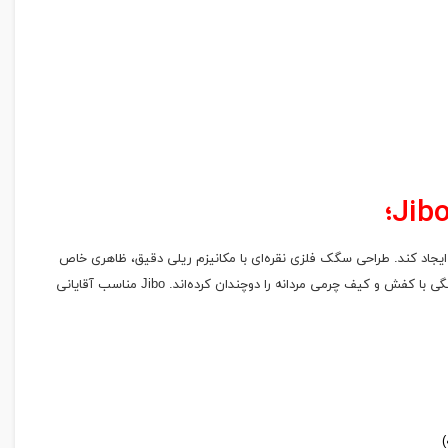
ی ایجاد کند. طراحی سگک فلزی نقره‌ای با مکانیزم ریلی دقیق، ظاهری خاص
و مدرن به کمربند بخشیده است. دوخت منظم در لبه‌ها، نشان از دقت بالا در تولید و استاندارد بودن ساخت دارد. رنگ‌های جذاب مشکی و عسلی، قابلیت هماهنگی با کفش و کیف چرمی مردانه را دوچندان کرده‌اند. Jibo مناسب آقایانی