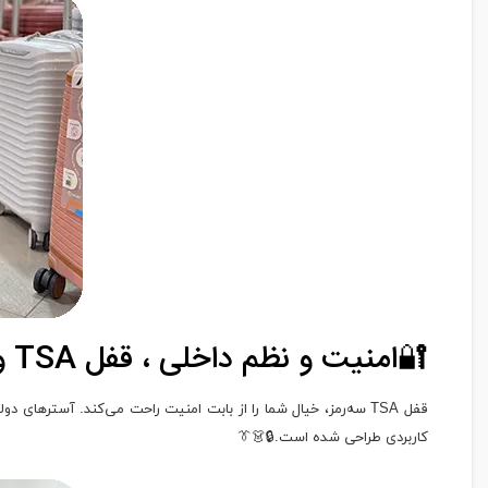
🔐امنیت و نظم داخلی ، قفل TSA و آستر دولایه
کاربردی طراحی شده است.🔒👗👔