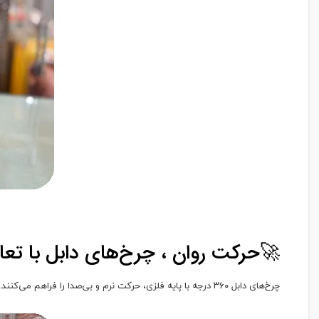
🚀حرکت روان ، چرخ‌های دابل با تعا
چرخ‌های دابل ۳۶۰ درجه با پایه فلزی، حرکت نرم و بی‌صدا را فراهم می‌کنند. کنترل چمدان در محیط‌های شلوغ بسیار ساده است. طراحی دقیق چرخ‌ها باعث پایداری بالا می‌شود. تجربه‌ای راحت و بدون دردسر.🌀🚶‍♂️