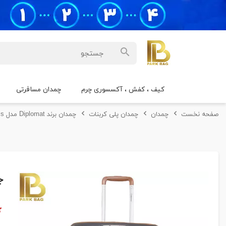
کیف ، کفش ، آکسسوری چرم
چمدان مسافرتی
صفحه نخست
چمدان
چمدان پلی کربنات
چمدان برند Diplomat مدل Taris سایز متوسط
چمد