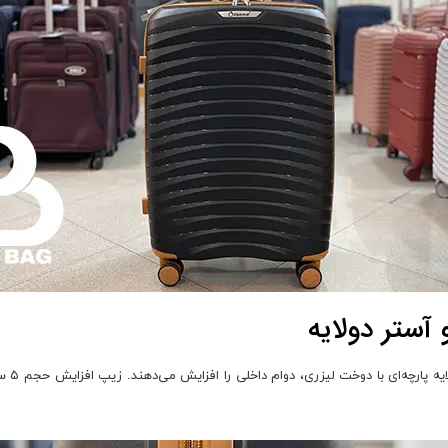
قفل SA