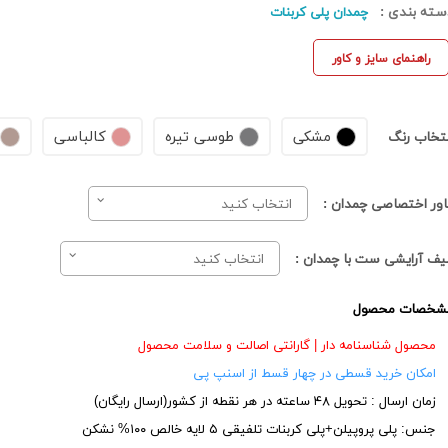
سته بندی :
چمدان پلی کربنات
راهنمای سایز و کاور
مشکی
طوسی تیره
کالباسی
نتخاب رنگ
اور اختصاصی چمدان :
انتخاب کنید
یف آرایشی ست با چمدان :
انتخاب کنید
شخصات محصول
محصول شناسنامه دار | گارانتی اصالت و سلامت محصول
امکان خرید قسطی در چهار قسط از اسنپ پی
زمان ارسال : تحویل ۴۸ ساعته در هر نقطه از کشور(ارسال رایگان)
جنس: پلی پروپیلن+پلی کربنات تلفیقی ۵ لایه خالص ۱۰۰% نشکن