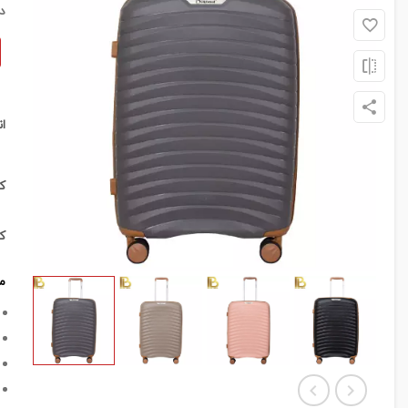
د
ا
ک
ک
م