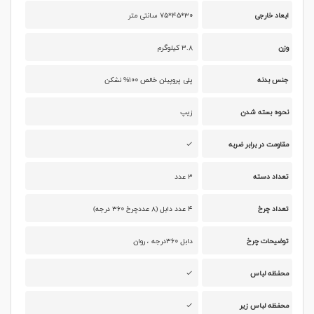
ابعاد خارجی
۳۰*۴۵*۷۵ سانتی متر
وزن
۳.۸ کیلوگرم
جنس بدنه
پلی پروپیلن خالص ۱۰۰% نشکن
نحوه بسته شدن
زیپ
مقاومت در برابر ضربه
تعداد دسته
۳ عدد
تعداد چرخ
۴ عدد دابل (۸ عددچرخ ۳۶۰ درجه)
توضیحات چرخ
دابل ۳۶۰درجه ، روان
محفظه لباس
محفظه لباس زیر