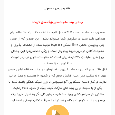
نقد و بررسی محصول
چمدان برند سامیت سایز بزرگ مدل لایوت؛
چمدان برند سامیت ست ۴ تکه مدل لایوت انتخاب یک برند ۶۰ ساله برای
همراهی بلند مدت در سفرهای شما میتواند باشد ، این چمدان که از جنس
پلی پروپیلن خالص ۱۰۰% نشکن ( ۵ لایه) تولید شده از انعطاف پذیری و
مقاومت کامل در برابر ضربه برخوردار است. ویژگی منحصربفرد این چمدان
چرخ های سایلنتِ ۳۶۰ درجه روان است که مقاومت بالایی در برابر ضربات
سنگنین را دارا هستند.
قفل TSA بین المللی ، دوخت لیزری ، آسترهای دولایه ، محفظه لباس خیس
بهمراه ۵ سانتی متر زیپ افزایش حجم که از شماره ۱۰ هستند و عملا خرابی
ندارند در کنار دسته تلسکوپی آلومینیومی با وزن سبک همگی باعث شده تا
یکی از با سابقه ترین برند های مارکت کیف پارک از حدود ۶۰۰۰ رضایت
مشتری در سراسر کشور بهره مند شود ، بطور کلی اگر به دنبال خرید یک
چمدان برند ، با کیفیت و خاص هستید به سراغ انتخاب درستی آمده اید.