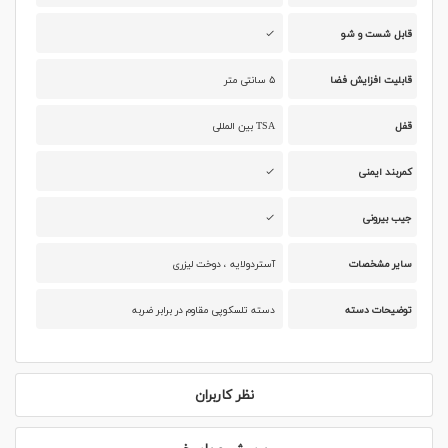
قابل شست و شو
قابلیت افزایش فضا
۵ سانتی متر
قفل
TSA بین المللی
کمربند ایمنی
جیب بیرونی
سایر مشخصات
آستردولایه ، دوخت لیزری
توضیحات دسته
دسته تلسکوپی مقاوم در برابر ضربه
نظر کاربران