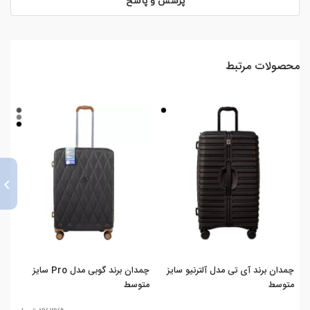
پرسش و پاسخ
محصولات مرتبط
›
چمدان برند آی تی مدل آلترنیو سایز
چمدان برند گوبی مدل Pro سایز
متوسط
متوسط
لا