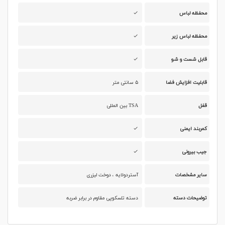
محفظه لباس
محفظه لباس زیر
قابل شست و شو
قابلیت افزایش فضا
۵ سانتی متر
قفل
TSA بین المللی
کمربند ایمنی
جیب بیرونی
سایر مشخصات
آستردولایه ، دوخت لیزری
توضیحات دسته
دسته تلسکوپی مقاوم در برابر ضربه