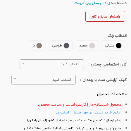
دسته بندی :
چمدان پلی کربنات
راهنمای سایز و کاور
انتخاب رنگ
مشکی
سفید
طوسی
بژ
کاور اختصاصی چمدان :
انتخاب کنید
کیف آرایشی ست با چمدان :
انتخاب کنید
مشخصات محصول
محصول شناسنامه دار | گارانتی اصالت و سلامت محصول
امکان خرید قسطی در چهار قسط از اسنپ پی
زمان ارسال : تحویل ۴۸ ساعته در هر نقطه از کشور(ارسال رایگان)
جنس: پلی پروپیلن+پلی کربنات تلفیقی ۵ لایه خالص ۱۰۰% نشکن