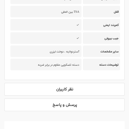
قفل
TSA بین المللی
کمربند ایمنی
جیب بیرونی
سایر مشخصات
آستردولایه ، دوخت لیزری
توضیحات دسته
دسته تلسکوپی مقاوم در برابر ضربه
نظر کاربران
پرسش و پاسخ