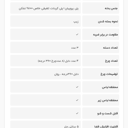
جنس بدنه
پلی پروپیلن+پلی کربنات تلفیقی خالص ۱۰۰% نشکن
نحوه بسته شدن
زیپ
مقاومت در برابر ضربه
تعداد دسته
۳ عدد
تعداد چرخ
۴ عدد دابل (۸ عددچرخ ۳۶۰ درجه)
توضیحات چرخ
دابل ۳۶۰درجه ، روان
محفظه لباس
محفظه لباس زیر
قابل شست و شو
قابلیت افزایش فضا
۵ سانتی متر