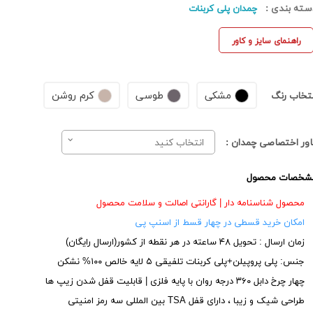
سته بندی :
چمدان پلی کربنات
راهنمای سایز و کاور
مشکی
طوسی
کرم روشن
نتخاب رنگ
اور اختصاصی چمدان :
انتخاب کنید
شخصات محصول
محصول شناسنامه دار | گارانتی اصالت و سلامت محصول
امکان خرید قسطی در چهار قسط از اسنپ پی
زمان ارسال : تحویل ۴۸ ساعته در هر نقطه از کشور(ارسال رایگان)
جنس: پلی پروپیلن+پلی کربنات تلفیقی ۵ لایه خالص ۱۰۰% نشکن
چهار چرخ دابل ۳۶۰ درجه روان با پایه فلزی | قابلیت قفل شدن زیپ ها
طراحی شیک و زیبا ، دارای قفل TSA بین المللی سه رمز امنیتی