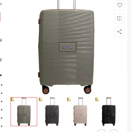
د
ا
ک
م