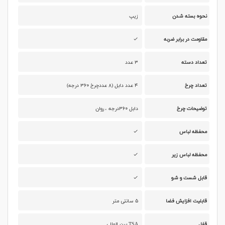
نحوه بسته شدن
زیپ
مقاومت در برابر ضربه
تعداد دسته
۳ عدد
تعداد چرخ
۴ عدد دابل (۸ عددچرخ ۳۶۰ درجه)
توضیحات چرخ
دابل ۳۶۰درجه ، روان
محفظه لباس
محفظه لباس زیر
قابل شست و شو
قابلیت افزایش فضا
۵ سانتی متر
قفل
TSA بین المللی