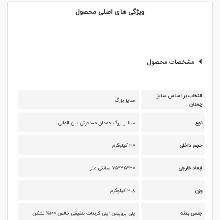
ویژگی های اصلی محصول
مشخصات محصول
انتخاب بر اساس سایز
سایز بزرگ
چمدان
نوع
ساایز بزرگ چمدان مسافرتی بین المللی
حجم داخلی
۳۰ کیلوگرم
ابعاد خارجی
۳۰*۴۵*۷۵ سانتی متر
وزن
۳.۸ کیلوگرم
جنس بدنه
پلی پروپیلن+پلی کربنات تلفیقی خالص ۱۰۰% نشکن