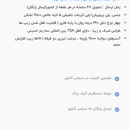
زمان ارسال : تحویل ۴۸ ساعته در هر نقطه از کشور(ارسال رایگان)
جنس: پلی پروپیلن+پلی کربنات تلفیقی ۵ لایه خالص ۱۰۰% نشکن
چهار چرخ دابل ۳۶۰ درجه روان با پایه فلزی | قابلیت قفل شدن زیپ ها
طراحی شیک و زیبا ، دارای قفل TSA بین المللی سه رمز امنیتی
آسترهای دولایه ۱۰۰% پارچه ، دوخت لیزری دو طرفه | ۵cm زیپ افزایش
حجم
تضمین قیمت در سراسر کشور
عرضه مستقیم کیف پارک
ارسال رایگان به سراسر کشور