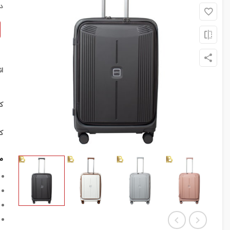
د
ا
ک
ک
م