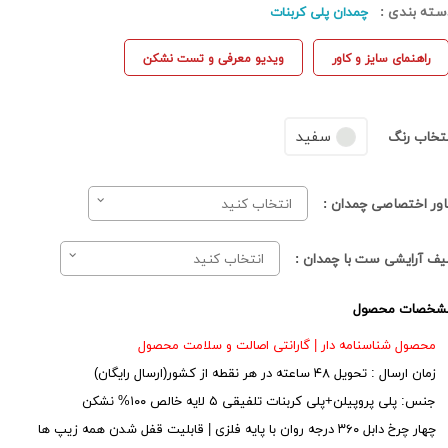
سته بندی :
چمدان پلی کربنات
راهنمای سایز و کاور
ویدیو معرفی و تست نشکن
سفید
نتخاب رنگ
اور اختصاصی چمدان :
انتخاب کنید
یف آرایشی ست با چمدان :
انتخاب کنید
شخصات محصول
محصول شناسنامه دار | گارانتی اصالت و سلامت محصول
زمان ارسال : تحویل ۴۸ ساعته در هر نقطه از کشور(ارسال رایگان)
جنس: پلی پروپیلن+پلی کربنات تلفیقی ۵ لایه خالص ۱۰۰% نشکن
چهار چرخ دابل ۳۶۰ درجه روان با پایه فلزی | قابلیت قفل شدن همه زیپ ها