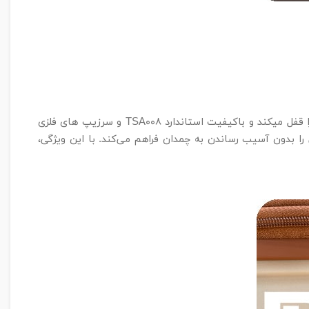
قفل TSA بین‌المللی با سه رمز امنیتی ، امنیت وسایل شما را در طول سفر تضمین می‌کند. طراحی مهندسی هر دو محفظه اصلی چمدان را قفل میکند و باکیفیت استاندارد TSA۰۰۸ و سرزیپ های فلزی
را بدون آسیب رساندن به چمدان فراهم می‌کند. با این ویژگی،