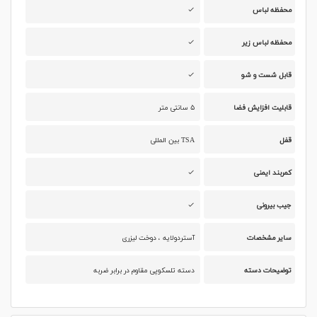
محفظه لباس
محفظه لباس زیر
قابل شست و شو
قابلیت افزایش فضا
۵ سانتی متر
قفل
TSA بین المللی
کمربند ایمنی
جیب بیرونی
سایر مشخصات
آستردولایه ، دوخت لیزری
توضیحات دسته
دسته تلسکوپی مقاوم در برابر ضربه