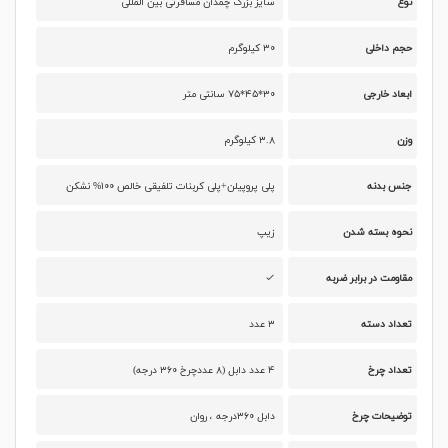
نوع
سایز بزرگ چمدان مسافرتی بین المللی
حجم داخلی
۳۰ کیلوگرم
ابعاد خارجی
۳۰*۴۵*۷۵ سانتی متر
وزن
۳.۸ کیلوگرم
جنس بدنه
پلی پروپیلن+پلی کربنات تلفیقی خالص ۱۰۰% نشکن
نحوه بسته شدن
زیپ
مقاومت در برابر ضربه
تعداد دسته
۳ عدد
تعداد چرخ
۴ عدد دابل (۸ عددچرخ ۳۶۰ درجه)
توضیحات چرخ
دابل ۳۶۰درجه ، روان