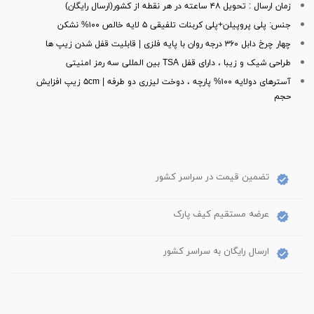
زمان ارسال : تحویل ۴۸ ساعته در هر نقطه از کشور(ارسال رایگان)
جنس: پلی پروپیلن+پلی کربنات تلفیقی ۵ لایه خالص ۱۰۰% نشکن
چهار چرخ دابل ۳۶۰ درجه روان با پایه فلزی | قابلیت قفل شدن زیپ ها
طراحی شیک و زیبا ، دارای قفل TSA بین المللی سه رمز امنیتی
آسترهای دولایه ۱۰۰% پارچه ، دوخت لیزری دو طرفه | ۵cm زیپ افزایش
حجم
تضمین قیمت در سراسر کشور
عرضه مستقیم کیف پارک
ارسال رایگان به سراسر کشور