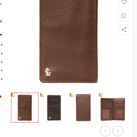
د
ا
م