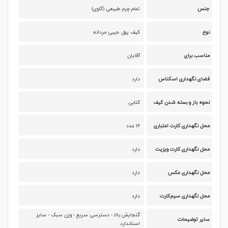
جنس
تمام چرم طبیعی (گاوی)
نوع
کیف پول جیبی مردانه
مناسب برای
آقایان
فضای نگهداری اسکناس
دارد
نحوه باز و بسته شدن کیف
کتابی
محل نگهداری کارت اعتباری
۱۲ عدد
محل نگهداری کارت ویزیت
دارد
محل نگهداری عکس
دارد
محل نگهداری سیم‌کارت
دارد
گنجایش بالا - دسترسی سریع - وزن سبک - سایز
سایر توضیحات
استاندارد