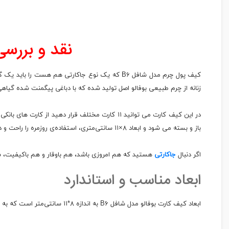
نقد و بررسی
کیف پول چرم مدل شافل B۶ که یک نوع جاکارتی هم هست را باید یک گام جلوتر از زمان دانست. طراحی مینیمال اما دقیق، آن را به انتخاب افرادی تبدیل کرده که به جزئیات کوچک اما مهم اهمیت می‌دهند. این
زنانه از چرم طبیعی بوفالو اصل تولید شده که با دباغی پیگمنت‌ شده گیا
باز و بسته می شود و ابعاد ۸×۱۱ سانتی‌متری، استفاده‌ی روزمره را راحت و دلپذیر کرده است.
اگر دنبال
جاکارتی
هستید که هم امروزی باشد، هم باوقار و هم باکیفیت، شافل B۶ همان سرمایه‌گذاری کوچکی‌ست که لبخند نظم را روی چهره‌تا
ابعاد مناسب و استاندارد
ابعاد کیف کارت بوفالو مدل شافل B۶ به اندازه ۸*۱۱ سانتی‌متر است که به راحتی در جیب‌های مختلف جای می‌گیرد. این ابعاد باعث می‌شود که کیف کارت در اندازه‌ای جمع و جور و مناسب برای حمل روزانه باشد.