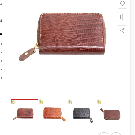
د
ا
م