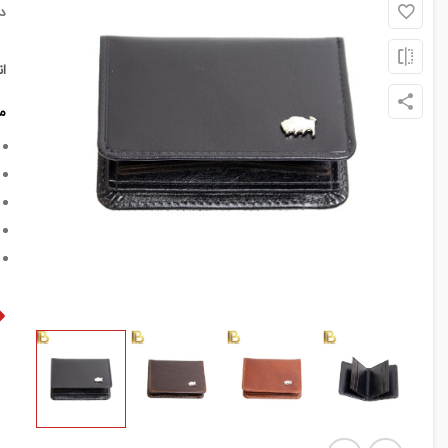
د
ا
م