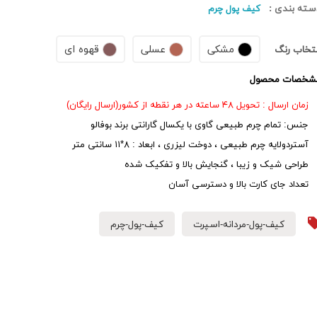
سته بندی :
کیف پول چرم
مشکی
عسلی
قهوه ای
نتخاب رنگ
شخصات محصول
زمان ارسال : تحویل ۴۸ ساعته در هر نقطه از کشور(ارسال رایگان)
جنس: تمام چرم طبیعی گاوی با یکسال گارانتی برند بوفالو
آستردولایه چرم طبیعی ، دوخت لیزری ، ابعاد : ۸*۱۱ سانتی متر
طراحی شیک و زیبا ، گنجایش بالا و تفکیک شده
تعداد جای کارت بالا و دسترسی آسان
کیف-پول-مردانه-اسپرت
کیف-پول-چرم