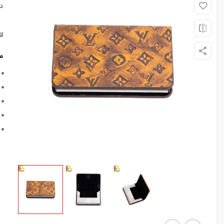
د
ا
م