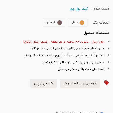
دسته بندی :
کیف پول چرم
انتخاب رنگ
عسلی
قهوه ای
مشخصات محصول
زمان ارسال : تحویل ۴۸ ساعته در هر نقطه از کشور(ارسال رایگان)
جنس: تمام چرم طبیعی گاوی با یکسال گارانتی برند بوفالو
آستردولایه چرم طبیعی ، دوخت لیزری ، ابعاد : ۸*۱۱ سانتی متر
طراحی شیک و زیبا ، گنجایش بالا و تفکیک شده
تعداد جای کارت بالا و دسترسی آسان
کیف-پول-مردانه-اسپرت
کیف-پول-چرم