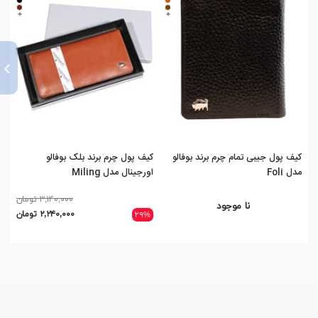
›
کیف پول جیبی تمام چرم برند بوفالو
کیف پول چرم برند بلک بوفالو
کیف
مدل Foli
اورجینال مدل Miling
fa
۳,۱۴۰,۰۰۰ تومان
نا موجود
۲,۲۴۰,۰۰۰ تومان
۲۹%