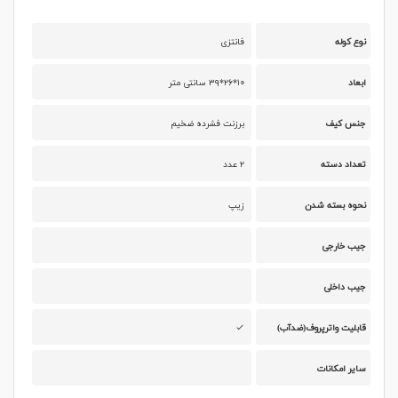
نوع کوله
فانتزی
ابعاد
۱۰*۲۶*۳۹ سانتی متر
جنس کیف
برزنت فشرده ضخیم
تعداد دسته
۲ عدد
نحوه بسته شدن
زیپ
جیب خارجی
جیب داخلی
قابلیت واترپروف(ضدآب)
سایر امکانات