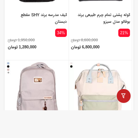
کوله پشتی تمام چرم طبیعی برند
کیف مدرسه برند SHY مقطع
بوفالو مدل سیزو
دبستان
34%
21%
8,600,000 تومان
1,950,000 تومان
6,800,000 تومان
1,280,000 تومان
کوله پشتی برند هیماواری مدل R51
کیف مدرسه دخترانه برند