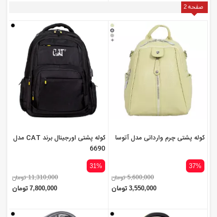
صفحه
2
کوله پشتی چرم وارداتی مدل آتوسا
کوله پشتی اورجینال برند CAT مدل
6690
31%
37%
5,600,000 تومان
11,310,000 تومان
3,550,000 تومان
7,800,000 تومان