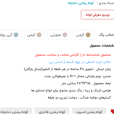
سته بندی :
کوله پشتی دخترانه
ویدیو معرفی کوله
کرمی
صورتی
کرمی
آبی روش
نتخاب رنگ
شخصات محصول
محصول شناسنامه دار | گارانتی اصالت و سلامت محصول
امکان خرید قسطی در چهار قسط از اسنپ پی
زمان ارسال : تحویل ۴۸ ساعته در هر نقطه از کشور(ارسال رایگان)
جنس: چرم وارداتی ممتاز ++A با عمرطولانی مدت
ابعاد محصول : ۱۵*۲۴*۲۸ سانتی متر
طراحی شیک و زیبا ، رنگ بندی متنوع برای انواع استایل ها
آسترهای دولایه ضدآب ، دوخت لیزری دو طرفه
کوله-پشتی-اسپرت
کوله-پشتی-فانتزی
کوله-پشتی-دخترانه