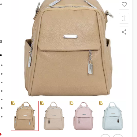
د
ا
م