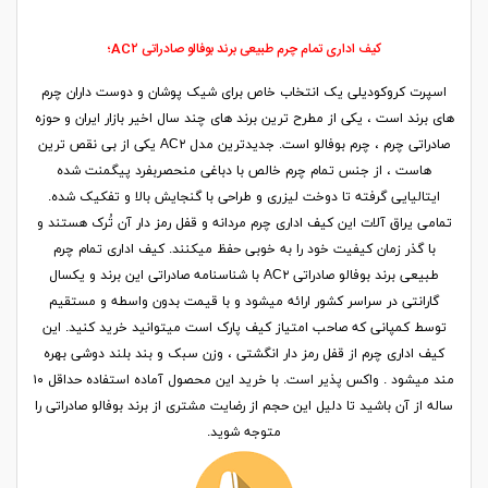
کیف اداری تمام چرم طبیعی برند بوفالو صادراتی AC۲؛
اسپرت کروکودیلی یک انتخاب خاص برای شیک پوشان و دوست داران چرم
های برند است ، یکی از مطرح ترین برند های چند سال اخیر بازار ایران و حوزه
صادراتی چرم ، چرم بوفالو است. جدیدترین مدل AC۲ یکی از بی نقص ترین
هاست ، از جنس تمام چرم خالص با دباغی منحصربفرد پیگمنت شده
ایتالیایی گرفته تا دوخت لیزری و طراحی با گنجایش بالا و تفکیک شده.
تمامی یراق آلات این کیف اداری چرم مردانه و قفل رمز دار آن تُرک هستند و
با گذر زمان کیفیت خود را به خوبی حفظ میکنند. کیف اداری تمام چرم
طبیعی برند بوفالو صادراتی AC۲ با شناسنامه صادراتی این برند و یکسال
گارانتی در سراسر کشور ارائه میشود و با قیمت بدون واسطه و مستقیم
توسط کمپانی که صاحب امتیاز کیف پارک است میتوانید خرید کنید. این
کیف اداری چرم از قفل رمز دار انگشتی ، وزن سبک و بند بلند دوشی بهره
مند میشود . واکس پذیر است. با خرید این محصول آماده استفاده حداقل ۱۰
ساله از آن باشید تا دلیل این حجم از رضایت مشتری از برند بوفالو صادراتی را
متوجه شوید.