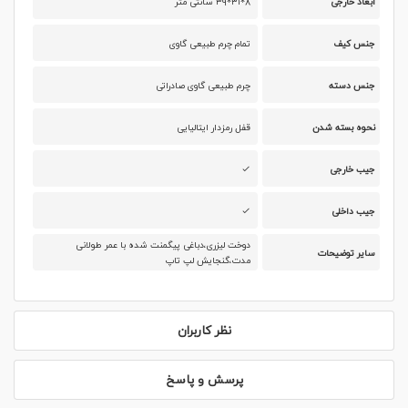
ابعاد خارجی
۸*۳۱*۳۹ سانتی متر
جنس کیف
تمام چرم طبیعی گاوی
جنس دسته
چرم طبیعی گاوی صادراتی
نحوه بسته شدن
قفل رمزدار ایتالیایی
جیب خارجی
جیب داخلی
دوخت لیزری،دباغی پیگمنت شده با عمر طولانی
سایر توضیحات
مدت،گنجایش لپ تاپ
نظر کاربران
پرسش و پاسخ