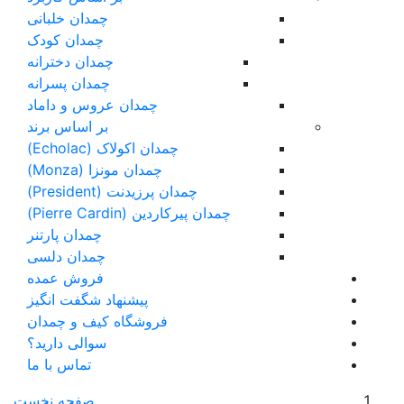
چمدان خلبانی
چمدان کودک
چمدان دخترانه
چمدان پسرانه
چمدان عروس و داماد
بر اساس برند
چمدان اکولاک (Echolac)
چمدان مونزا (Monza)
چمدان پرزیدنت (President)
چمدان پیرکاردین (Pierre Cardin)
چمدان پارتنر
چمدان دلسی
فروش عمده
پیشنهاد شگفت انگیز
فروشگاه کیف و چمدان
سوالی دارید؟
تماس با ما
صفحه نخست