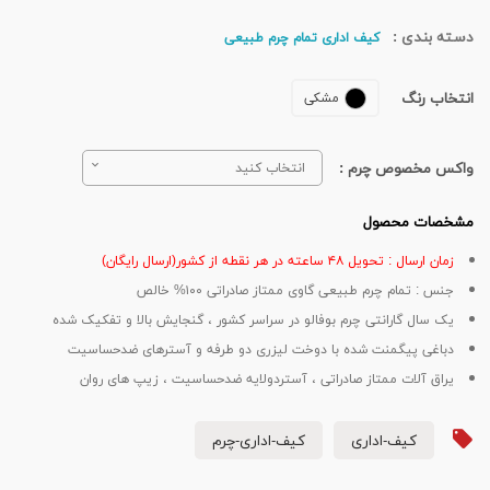
دسته بندی :
کیف اداری تمام چرم طبیعی
انتخاب رنگ
مشکی
واکس مخصوص چرم :
انتخاب کنید
مشخصات محصول
زمان ارسال : تحویل ۴۸ ساعته در هر نقطه از کشور(ارسال رایگان)
جنس : تمام چرم طبیعی گاوی ممتاز صادراتی ۱۰۰% خالص
یک سال گارانتی چرم بوفالو در سراسر کشور ، گنجایش بالا و تفکیک شده
دباغی پیگمنت شده با دوخت لیزری دو طرفه و آسترهای ضدحساسیت
یراق آلات ممتاز صادراتی ، آستردولایه ضدحساسیت ، زیپ های روان
کیف-اداری
کیف-اداری-چرم