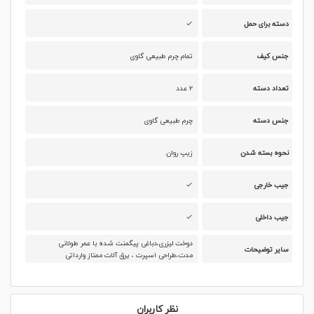
دسته برای حمل
جنس کیف
تمام چرم طبیعی گاوی
تعداد دسته
۲ عدد
جنس دسته
چرم طبیعی گاوی
نحوه بسته شدن
زیپ روان
جیب خارجی
جیب داخلی
دوخت لیزری،دباغی پیگمنت شده با عمر طولانی
سایر توضیحات
مدت،طراحی اسپرت ، یرق آلات ممتاز وارداتی
نظر کاربران