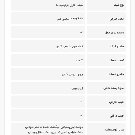
نوع کیف
کیف اداری چرم مردانه
ابعاد خارجی
۷*۲۴*۳۸ سانتی متر
دسته برای حمل
جنس کیف
تمام چرم طبیعی گاوی
تعداد دسته
۲ عدد
جنس دسته
چرم طبیعی گاوی
نحوه بسته شدن
زیپ روان
جیب خارجی
جیب داخلی
دوخت لیزری،دباغی پیگمنت شده با عمر طولانی
سایر توضیحات
مدت،طراحی اسپرت ، یرق آلات ممتاز وارداتی