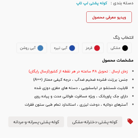
دسته بندی :
کوله پشتی لپ تاپ
ویدیو معرفی محصول
انتخاب رنگ
مشکی
قرمز
آبی تیره
آبی روشن
مشخصات محصول
زمان ارسال : تحویل ۴۸ ساعته در هر نقطه از کشور(ارسال رایگان)
جنس: برزنت فشرده ضخیم ضدآب ، درجه کیفی ممتاز (++A)
قابلیت شستشو در لباسشویی ، دسته های مغزی دوزی شده
دارای جک پاوربانک ، ویژه مسافرت طولانی مدت و پیاده روی
آسترهای دولایه ، دوخت لیزری ، استاندارد تمام طبی ستون فقرات
کوله-پشتی-دخترانه-مشکی
کوله-پشتی-پسرانه-و-مردانه