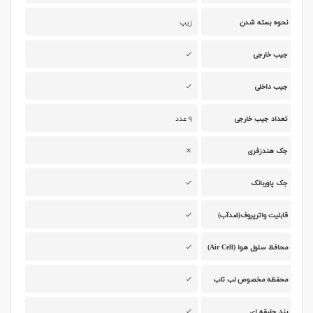
نحوه بسته شدن
زیپ
جیب خارجی
جیب داخلی
تعداد جیب خارجی
۹ عدد
جک هندزفری
جک پاوربانک
قابلیت واترپروف(ضدآب)
محافظ سلول هوا (Air Cell)
محفظه مخصوص لب تاب
بند جلیقه ای