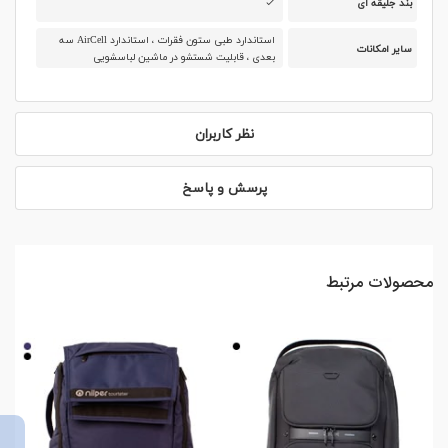
بند جلیقه ای
استاندارد طبی ستون فقرات ، استاندارد AirCell سه
سایر امکانات
بعدی ، قابلیت شستشو در ماشین لباسشویی
نظر کاربران
پرسش و پاسخ
محصولات مرتبط