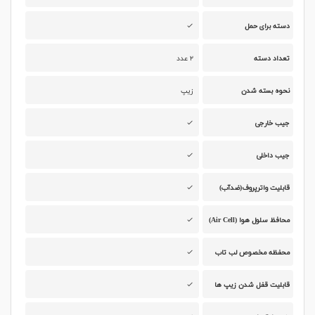
دسته برای حمل
تعداد دسته
۲ عدد
نحوه بسته شدن
زیپ
جیب خارجی
جیب داخلی
قابلیت واترپروف(ضدآب)
محافظ سلول هوا (Air Cell)
محفظه مخصوص لب تاب
قابلیت قفل شدن زیپ ها