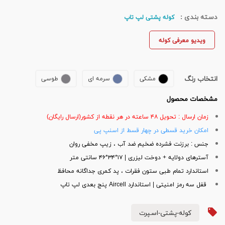
دسته بندی :
کوله پشتی لپ تاپ
ویدیو معرفی کوله
انتخاب رنگ
مشکی
سرمه ای
طوسی
مشخصات محصول
زمان ارسال : تحویل ۴۸ ساعته در هر نقطه از کشور(ارسال رایگان)
امکان خرید قسطی در چهار قسط از اسنپ پی
جنس : برزنت فشرده ضخیم ضد آب ، زیپ مخفی روان
آسترهای دولایه + دوخت لیزری | ۱۷*۳۴*۴۶ سانتی متر
استاندارد تمام طبی ستون فقرات ، پد کمری جداگانه محافظ
قفل سه رمز امنیتی | استاندارد Aircell پنج بعدی لپ تاپ
کوله-پشتی-اسپرت