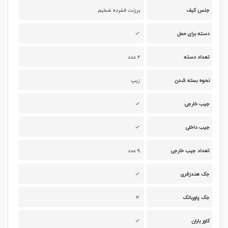
جنس کیف
برزنت فشرده ضخیم
دسته برای حمل
تعداد دسته
۲ عدد
نحوه بسته شدن
زیپ
جیب خارجی
جیب داخلی
تعداد جیب خارجی
۹ عدد
جک هندزفری
جک پاوربانک
کاور باران