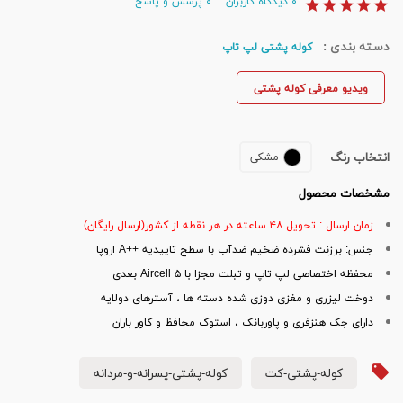
۰
دیدگاه کاربران
۰
پرسش و پاسخ
دسته بندی :
کوله پشتی لپ تاپ
ویدیو معرفی کوله پشتی
انتخاب رنگ
مشکی
مشخصات محصول
زمان ارسال : تحویل ۴۸ ساعته در هر نقطه از کشور(ارسال رایگان)
جنس: برزنت فشرده ضخیم ضدآب با سطح تاییدیه ++A اروپا
محفظه اختصاصی لپ تاپ و تبلت مجزا با Aircell ۵ بعدی
دوخت لیزری و مغزی دوزی شده دسته ها ، آسترهای دولایه
دارای جک هنزفری و پاوربانک ، استوک محافظ و کاور باران
کوله-پشتی-کت
کوله-پشتی-پسرانه-و-مردانه