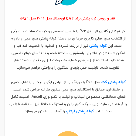
نقد و بررسی
کوله پشتی برند CAT اورجینال مدل ۲۰۲۴ مدل Pz۲؛
کوله‌پشتی کاترپیلار مدل Pz۲ با طراحی تخصصی و کیفیت ساخت بالا، یکی
از انتخاب‌ های اصلی کاربران حرفه‌ای در دسته کوله‌ پشتی‌ های طبی و بادوام
است. این
کوله پشتی
نیز از برزنت فشرده و ضخیم با خاصیت ضد آب و
امکان شستشو در ماشین لباسشویی ساخته شده و تا ۱۰ سال دوام تضمین‌
شده دارد. استفاده از زیپ‌های شماره ۱۰، دوخت لیزری دقیق و دسته‌ های
تقویت‌ شده، قابلیت حمل بارهای سنگین را به‌راحتی فراهم می‌سازد.
کوله پشتی کت
مدل Pz۲ با بهره‌گیری از طراحی ارگونومیک و بندهای کمری
و جلیقه‌ای، مطابق با استاندارد های طبی ستون فقرات طراحی شده است.
فضای محافظتی مخصوص لپ‌تاپ و تبلت با تکنولوژی Aircell، امنیت کامل
را فراهم می‌نماید. وزن سبک، کاور باران و استوک محافظ نیز استفاده طولانی‌
مدت از این
کوله‌ پشتی لپتاپ
را آسان و مطمئن می‌سازد.