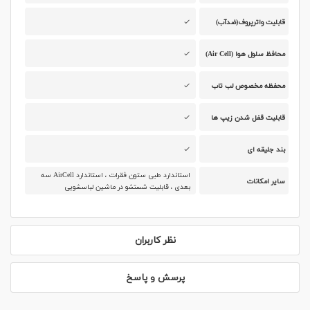
قابلیت واترپروف(ضدآب)
محافظ سلول هوا (Air Cell)
محفظه مخصوص لب تاب
قابلیت قفل شدن زیپ ها
بند جلیقه ای
استاندارد طبی ستون فقرات ، استاندارد AirCell سه
سایر امکانات
بعدی ، قابلیت شستشو در ماشین لباسشویی
نظر کاربران
پرسش و پاسخ