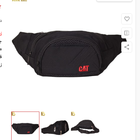
د
زما
ج
م
ق
ز