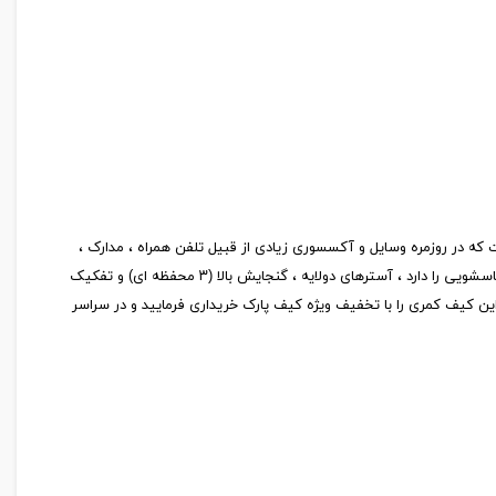
سپرت همواره یک انتخاب ایده آل برای افرادی است که در روزمره وسایل و آکسسوری زیادی از قبیل تلفن همراه ، مدارک ،
شارژر ، پاوربانک و ... را حمل میکنند. کیف کمری برزنتی طرح CAT از جنس برزنت فشرده ضخیم با دوخت لیزری تولید شده که قابلیت شستشو در ماشین لباسشویی را دارد ، آسترهای دولایه ، گنجایش بالا (۳ محفظه ای) و تفکیک
ین کیف کمری را با تخفیف ویژه کیف پارک خریداری فرمایید و در سراسر