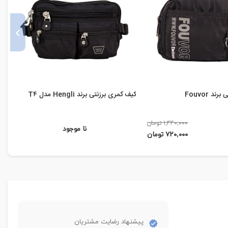
›
د Fouvor
کیف کمری برزنتی برند Hengli مدل T۴
کی
۱,۴۴۰,۰۰۰ تومان
نا موجود
۷۲۰,۰۰۰ تومان
پیشنهاد رضایت مشتریان