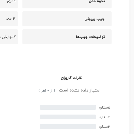
نحوه حمل
کمری
جیب بیرونی
۳ عدد
توضیحات جیب‌ها
گنجایش با
نظرات کاربران
امتیاز داده نشده است
( از ۰ نظر )
۵ستاره
۴ستاره
۳ستاره