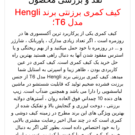
کیف کمری برزنتی برند Hengli
مدل T6؛
کیف کمری یکی از پرکاربرد ترین آکسسوری ها در
روزمره است ، اگر تعداد زیادی مدارک ، پاوربانک ، شارژر
و ... در روزمره با خود حمل میکنید و از بهم ریختگی و یا
استرس مفقود شدن آنها به دنبال راهی هستید بهترین راه
حل خرید یک کیف کمری است. کیف کمری در عین
کاربردی بودن ، ظاهر زیبا و اسپرتی به استایل شما
میدهد. کیف کمری برزنتی برند Hengli مدل T6 از جنس
برزنت فشرده ضخیم تولید که قابلیت شستشو در ماشین
لباسشویی را دارا می باشد و همچنین ضدآب است. زیپ
های دنده 10 چمدانیِ فوق العاده روان ، آسترهای دولایه
برزنتی ، دوخت لیزری و گنجایش بالا و تفکیک شده از
بهترین ویژگی های این برند مطرح در زمینه کیف دوشی و
کمری است که در چند سال اخیر رضایت مشتری بالایی
را به خود اختصاص داده است. بطور کلی اگر به دنبال
خرید یک کیف کمری با کیفیت با کمترین عیوب و ایراد