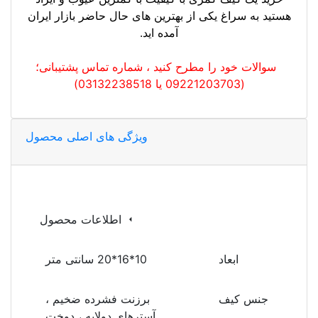
هستید به سراغ یکی از بهترین های حال حاضر بازار ایران
آمده اید.
سوالات خود را مطرح کنید ، شماره تماس پشتیبانی؛
(09221203703 یا 03132238518)
ویژگی های اصلی محصول
اطلاعات محصول
ابعاد
10*16*20 سانتی متر
جنس کیف
برزنت فشرده ضخیم ،
آسترهای دولایه ، دوخت