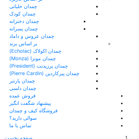
چمدان خلبانی
چمدان کودک
چمدان دخترانه
چمدان پسرانه
چمدان عروس و داماد
بر اساس برند
چمدان اکولاک (Echolac)
چمدان مونزا (Monza)
چمدان پرزیدنت (President)
چمدان پیرکاردین (Pierre Cardin)
چمدان پارتنر
چمدان دلسی
فروش عمده
پیشنهاد شگفت انگیز
فروشگاه کیف و چمدان
سوالی دارید؟
تماس با ما
صفحه نخست