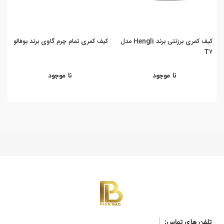
کیف کمری برزنتی برند Hengli مدل
کیف کمری تمام چرم گاوی برند بوفالو
T۵
T۷
نا موجود
نا موجود
تلفن های تماس: