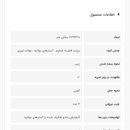
اطلاعات محصول
ابعاد
۱۰*۱۶*۲۰ سانتی متر
جنس کیف
برزنت فشرده ضخیم ، آسترهای دولایه ، دوخت لیزری
نحوه بسته شدن
زیپ
مقاومت در برابر ضربه
نحوه حمل
کمری
جیب بیرونی
۷ عدد
توضیحات جیب‌ها
گنجایش بالا و تفکیک شده با آسترهای دولایه