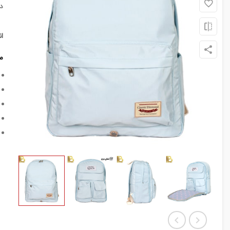
د
ا
م