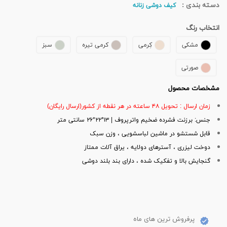
دسته بندی :
کیف دوشی زنانه
انتخاب رنگ
مشکی
کِرمی
کرمی تیره
سبز
صورتی
مشخصات محصول
زمان ارسال : تحویل ۴۸ ساعته در هر نقطه از کشور(ارسال رایگان)
جنس: برزنت فشرده ضخیم واترپروف | ۱۳*۲۲*۲۶ سانتی متر
قابل شستشو در ماشین لباسشویی ، وزن سبک
دوخت لیزری ، آسترهای دولایه ، یراق آلات ممتاز
گنجایش بالا و تفکیک شده ، دارای بند بلند دوشی
پرفروش ترین های ماه