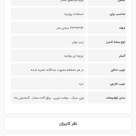
مناسب برای
استفاده روزمره
ابعاد
۱۴*۲۶*۴۳ سانتی متر
نوع بسته شدن
زیپ روان
آستر
پارچه ای دولایه
جیب داخلی
در هر محفظه بصورت جداگانه تعبیه شده
جیب خارجی
دارد
سایر توضیحات
وزن سبک ، دوخت لیزری ، یراق آلات ممتاز ، گنجایش بالا
نظر کاربران