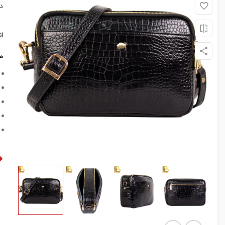
د
ا
م