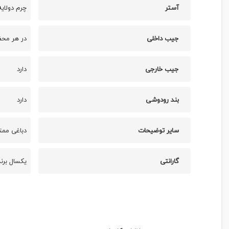
آستر
چرم دولایه
جیب داخلی
در هر محف
جیب خارجی
دارد
بند رودوشی
دارد
سایر توضیحات
دباغی ممتا
گارانتی
یکسال برند