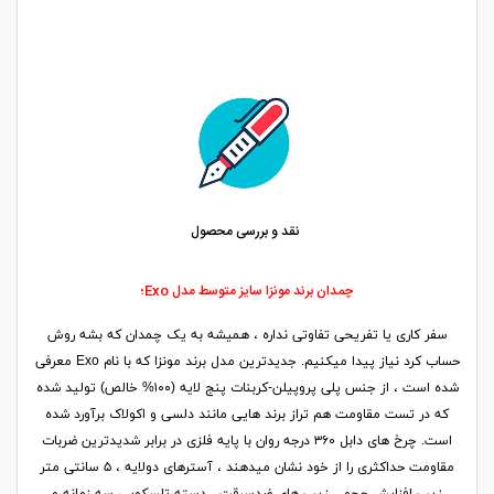
نقد و بررسی محصول
چمدان برند مونزا سایز متوسط مدل Exo؛
سفر کاری یا تفریحی تفاوتی نداره ، همیشه به یک چمدان که بشه روش
حساب کرد نیاز پیدا میکنیم. جدیدترین مدل برند مونزا که با نام Exo معرفی
شده است ، از جنس پلی پروپیلن-کربنات پنج لایه (۱۰۰% خالص) تولید شده
که در تست مقاومت هم تراز برند هایی مانند دلسی و اکولاک برآورد شده
است. چرخ های دابل ۳۶۰ درجه روان با پایه فلزی در برابر شدیدترین ضربات
مقاومت حداکثری را از خود نشان میدهند ، آسترهای دولایه ، ۵ سانتی متر
زیپ افزایش حجم ، زیپ های ضدسرقت ، دسته تلسکوپی سه زمانه و