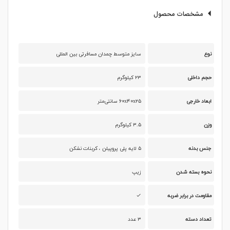
مشخصات محصول
نوع
سایز متوسط چمدان مسافرتی بین المللی
حجم داخلی
۲۳ کیلوگرم
ابعاد خارجی
۶۰x۴۰x۲۵ سانتی‌متر
وزن
۳.۵ کیلوگرم
جنس بدنه
۵ لایه پلی پروپیلن ، کربنات نشکن
نحوه بسته شدن
زیپ
مقاومت در برابر ضربه
تعداد دسته
۳ عدد