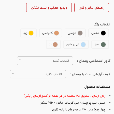
راهنمای سایز و کاور
ویدیو معرفی و تست نشکن
انتخاب رنگ
مشکی
طوسی
کالباسی
زرد
سبز
آبی روشن
بژ
کاور اختصاصی چمدان :
انتخاب کنید
کیف آرایشی ست با چمدان :
انتخاب کنید
مشخصات محصول
زمان ارسال : تحویل ۴۸ ساعته در هر نقطه از کشور(ارسال رایگان)
جنس: پلی پروپیلن- پلی کربنات خالص ۱۰۰% نشکن
چهار چرخ دابل ۳۶۰ درجه روان با پایه فلزی