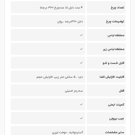
تعداد چرخ
۴ عدد دابل (۸ عددچرخ ۳۶۰ درجه)
توضیحات چرخ
دابل ۳۶۰درجه ، روان
محفظه لباس
محفظه لباس زیر
قابل شست و شو
قابلیت افزایش فضا
دارد ، ۵ سانتی متر زیپ افزایش حجم
قفل
سه رمز امنیتی
کمربند ایمنی
جیب بیرونی
سایر مشخصات
آستردولایه ، دوخت لیزری