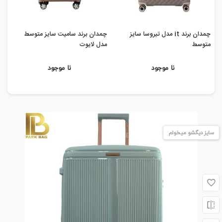
چمدان برند it مدل تیروسا سایز
چمدان برند سامیت سایز متوسط
چم
متوسط
مدل لایوت
مدل 
نا موجود
نا موجود
سایز دیگشو میخوام