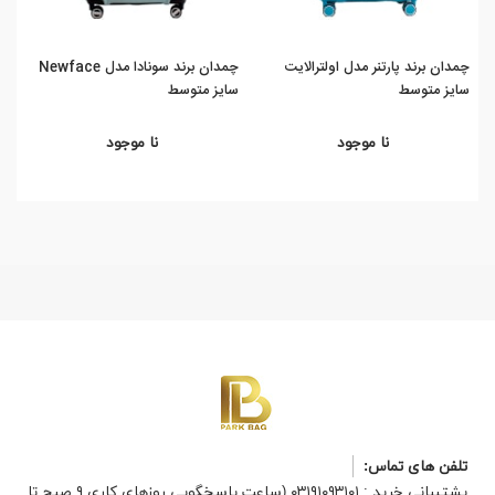
چمدان برند پارتنر مدل اولترالایت
چمدان برند سونادا مدل Newface
سایز متوسط
سایز متوسط
متو
نا موجود
نا موجود
تلفن های تماس:
پشتیبانی خرید : ۰۳۱۹۱۰۹۳۱۰۱ (ساعت پاسخگویی روزهای کاری ۹ صبح تا