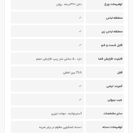
توضیحات چرخ
دابل ۳۶۰درجه ، روان
محفظه لباس
محفظه لباس زیر
قابل شست و شو
قابلیت افزایش فضا
دارد ، ۵ سانتی متر زیپ افزایش حجم
قفل
TSA بین المللی
کمربند ایمنی
جیب بیرونی
سایر مشخصات
آستردولایه ، دوخت لیزری
توضیحات دسته
دسته تلسکوپی مقاوم در برابر ضربه