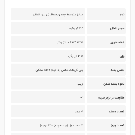
نوع
سایز متوسط چمدان مسافرتی بین المللی
حجم داخلی
۲۳ کیلوگرم
ابعاد خارجی
۶۰x۴۰x۲۵ سانتی‌متر
وزن
۳.۵ کیلوگرم
جنس بدنه
پلی کربنات خالص (۵ لایه) ۱۰۰% نشکن
نحوه بسته شدن
زیپ
مقاومت در برابر ضربه
تعداد دسته
۳ عدد
تعداد چرخ
۴ عدد دابل (۸ عددچرخ ۳۶۰ درجه)