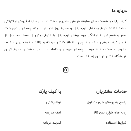
متریال مرغوب و بادوام استفاده می‌کند.
دوخت‌های مستحکم: دوخت‌های دقیق و بادوام،
درباره ما
استحکام و طول عمر چمدان را افزایش می‌دهد.
کیف پارک با شصت سال سابقه فروش حضوری و هشت سال سابقه فروش اینترنتی
چرخ‌های روان: چرخ‌های روان و چندجهته موجب حرکت
عرضه کننده انواع برندهای اورجینال و مطرح روز دنیا در زمینه چمدان و تجهیزات
آسان چمدان مسافرتی مونزا روی سطوح مختلف می‌شوند.
سفر و همچنین نمایندگی چرم بوفالو اورجینال با تنوع بیش از ۱۲۰۰۰ محصول از
قبیل کیف دوشی ، کمربند چرم ، انواع کفش مردانه و زنانه ، کیف پول ، کیف
قفل‌های TSA: این قفل‌ها با استاندارد سازمان امنیت
مدارس ، ست هدیه چرم ، چمدان عروس و داماد و ... می باشد و مطرح ترین
حمل و نقل آمریکا مطابقت داشته و امکان بازرسی امنیتی
فروشگاه کشور در این زمینه است.
بدون آسیب رساندن به چمدان را فراهم می‌کنند.
فضای داخلی کاربردی : محفظه‌های داخلی با تقسیم‌بندی
مناسب و جیب‌های کاربردی، سازماندهی وسایل را تسهیل
می‌کنند.
خدمات مشتریان
با کیف پارک
گارانتی معتبر : مونزا محصولات خود را با ضمانت ارائه
می‌کند که نشان از اطمینان خاطر این برند نسبت به کیفیت
پاسخ به پرسش های متداول
کوله پشتی
تولیداتشان دارد.
رویه های بازگرداندن کالا
کیف مدرسه
شرایط استفاده
کمربند مردانه
نکات مهم هنگام خرید چمدان مونزا