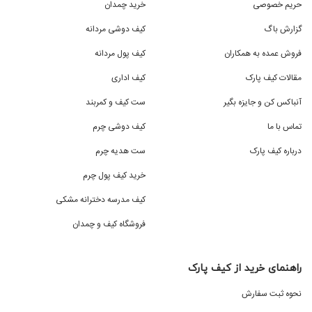
حریم خصوصی
خرید چمدان
نوع سفر : برای سفرهای کوتاه‌مدت، چمدان کابینی
گزارش باگ
کیف دوشی مردانه
کفایت می‌کند، اما برای سفرهای طولانی‌تر و با حجم بار
فروش عمده به همکاران
کیف پول مردانه
بیشتر، ساک های مخصوص حمل بار گزینه مناسب‌تری
مقالات کیف پارک
کیف اداری
هستند.
آنباکس کن و جایزه بگیر
ست کیف و کمربند
مدت زمان سفر : با توجه به مدت زمان سفر خود، سایز
چمدان را انتخاب کنید.
تماس با ما
کیف دوشی چرم
وزن بار : به محدودیت‌های وزنی ایرلاین‌ها توجه داشته
درباره کیف پارک
ست هدیه چرم
باشید تا هنگام تحویل بار با مشکل مواجه نشوید.
خرید کیف پول چرم
امکانات جانبی : برخی از چمدان‌های مونزا دارای امکاناتی
کیف مدرسه دخترانه مشکی
مانند دسته تلسکوپی قابل تنظیم، قفل TSA با قابلیت
فروشگاه کیف و چمدان
تنظیم رمز، و روکش محافظ در برابر باران هستند. با توجه به
نیاز خود این موارد را در نظر بگیرید.
راهنمای خرید از کیف پارک
چمدان مونزا را با ارزان ترین قیمت بازار از
نحوه ثبت سفارش