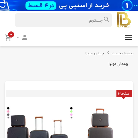
۰
صفحه نخست
چمدان مونزا
چمدان مونزا
صفحه
۱