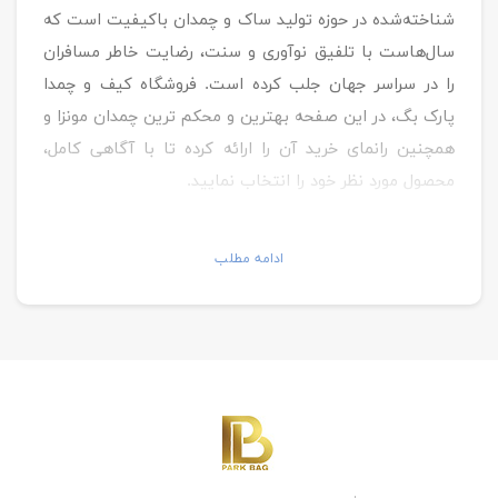
شناخته‌شده در حوزه تولید ساک و چمدان‌ باکیفیت است که
سال‌هاست با تلفیق نوآوری و سنت، رضایت خاطر مسافران
را در سراسر جهان جلب کرده است. فروشگاه کیف و چمدا
پارک بگ، در این صفحه بهترین و محکم ترین چمدان مونزا و
همچنین رانمای خرید آن را ارائه کرده تا با آگاهی کامل،
محصول مورد نظر خود را انتخاب نمایید.
انواع چمدان‌ مونزا
ادامه مطلب
چمدان‌ مونزا نرم : این چمدان‌ها از جنس پارچه‌های
مقاوم و ضد آب ساخته شده و وزن سبکی دارند.
انعطاف‌پذیری بالای آن‌ها باعث می‌شود تا فضای بیشتری را
در خود جای دهند و برای حمل و نقل در کابین هواپیما نیز
مناسب باشند.
چمدان‌های سخت: چمدان سخت برند مونزا از مواد محکم
و ضد ضربه مانند پلی‌کربنات ساخته می‌شوند و از وسایل