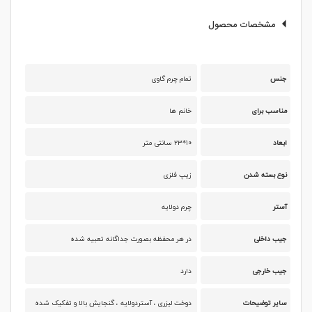
مشخصات محصول
جنس
تمام چرم گاوی
مناسب برای
خانم ها
ابعاد
۱۰*۲۳ سانتی متر
نوع بسته شدن
زیپ فلزی
آستر
چرم دولایه
جیب داخلی
در هر محفظه بصورت جداگانه تعبیه شده
جیب خارجی
دارد
سایر توضیحات
دوخت لیزری ، آستردولایه ، گنجایش بالا و تفکیک شده