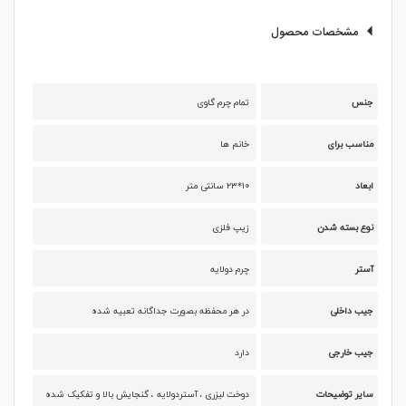
مشخصات محصول
جنس
تمام چرم گاوی
مناسب برای
خانم ها
ابعاد
۱۰*۲۳ سانتی متر
نوع بسته شدن
زیپ فلزی
آستر
چرم دولایه
جیب داخلی
در هر محفظه بصورت جداگانه تعبیه شده
جیب خارجی
دارد
سایر توضیحات
دوخت لیزری ، آستردولایه ، گنجایش بالا و تفکیک شده