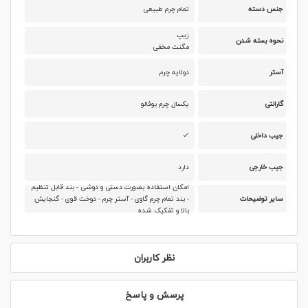
جنس دسته
تمام چرم طبیعی
زیپ
نحوه بسته شدن
مگنت مخفی
آستر
دولایه چرم
گارانتی
یکسال چرم بوفالو
جیب داخلی
جیب خارجی
دارد
امکان استفاده بصورت دستی و دوشی - بند قابل تنظیم
سایر توضیحات
- بند تمام چرم گاوی - آستر چرم - دوخت قوی - گنجایش
بالا و تفکیک شده
نظر کاربران
پرسش و پاسخ