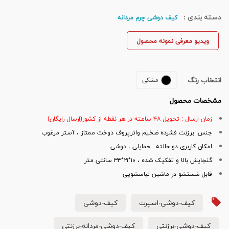
دسته بندی :
کیف دوشی چرم مردانه
ویدیو معرفی نمونه محصول
انتخاب رنگ
مشکی
مشخصات محصول
زمان ارسال : تحویل ۴۸ ساعته در هر نقطه از کشور(ارسال رایگان)
جنس: برزنت فشرده ضخیم واترپروف دوخت ممتاز ، آستر مرغوب
امکان کاربری دو حالته : حمایلی ، دوشی
گنجایش بالا و تفکیک شده ، ۱۰*۲۱*۳۳ سانتی متر
قابل شستشو در ماشین لباسشویی
کیف-دوشی-اسپرت
کیف-دوشی
کیف-دوشی-برزنتی
کیف-دوشی-مردانه-برزنتی