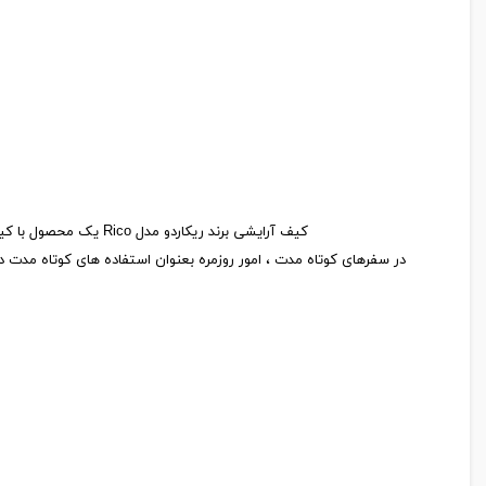
کیف آرایشی برند ریکاردو مدل Rico یک محصول با کیفیت و کارآمد از سری چمدان های مطرح این برند است که از جنس پلی کربنات تولید شده و کاملا نشکن است ، این کیف آرایشی میتواند
در سفرهای کوتاه مدت ، امور روزمره بعنوان استفاده های کوتاه مدت