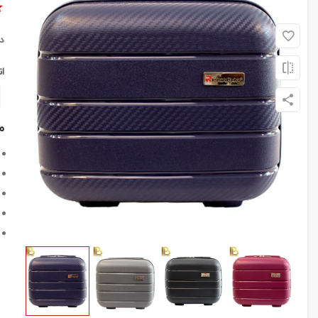
د
ا
م