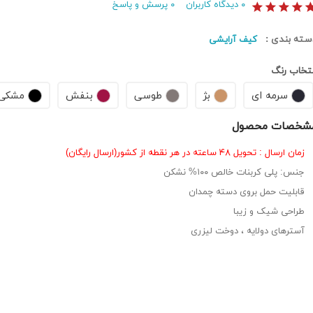
۰
دیدگاه کاربران
۰
پرسش و پاسخ
سته بندی :
کیف آرایشی
نتخاب رنگ
سرمه ای
بژ
طوسی
بنفش
مشکی
شخصات محصول
زمان ارسال : تحویل ۴۸ ساعته در هر نقطه از کشور(ارسال رایگان)
جنس: پلی کربنات خالص ۱۰۰% نشکن
قابلیت حمل بروی دسته چمدان
طراحی شیک و زیبا
آسترهای دولایه ، دوخت لیزری