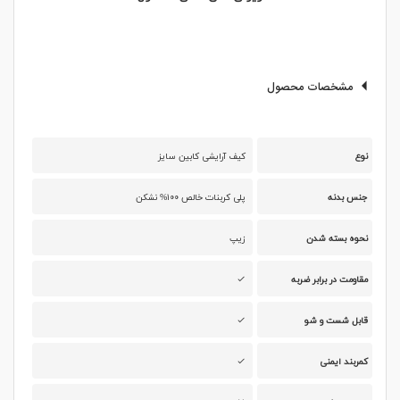
مشخصات محصول
نوع
کیف آرایشی کابین سایز
جنس بدنه
پلی کربنات خالص ۱۰۰% نشکن
نحوه بسته شدن
زیپ
مقاومت در برابر ضربه
قابل شست و شو
کمربند ایمنی