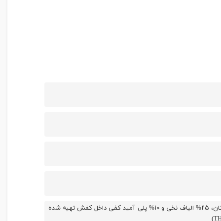
رویه کفش تهیه شده از ۱۰۰% چرم طبیعی گاوی لایه داخلی (آستر) تهیه شده از ۶۵% پلی اورتان، ۲۵% الیاف نخی و ۱۰% پلی آمید کفی داخل کفش تهیه شده