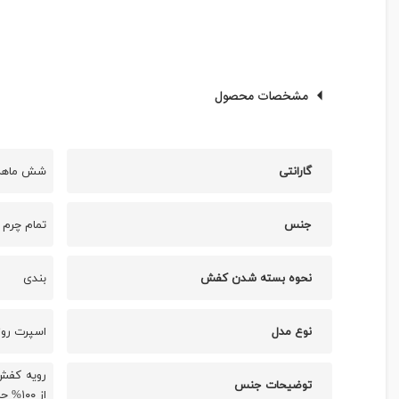
مشخصات محصول
گارانتی
شش ماهه ب
جنس
تمام چرم 
نحوه بسته شدن کفش
بندی
نوع مدل
اسپرت روز
توضیحات جنس
از ۱۰۰% چرم طبیعی گاوی زیره کفش ترک تهیه شده از ۱۰۰% ترموپلاستیک (THERMOPLASTIC)