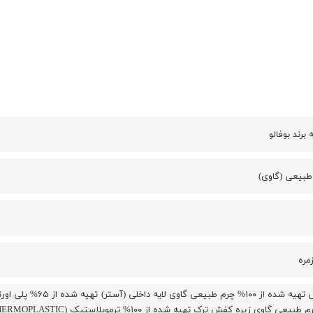
رند بوفالو
طبیعی (گاوی)
مره