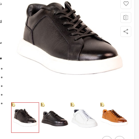
د
ا
س
م