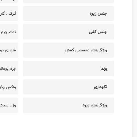
جنس زیره
تُـرک ، گا
جنس کفی
تمام چرم 
ویژگی‌های تخصصی کفش
فناوری دو
برند
چرم بوفالو
نگهداری
واکس پذی
ویژگی‌های زیره
وزن سبک ،